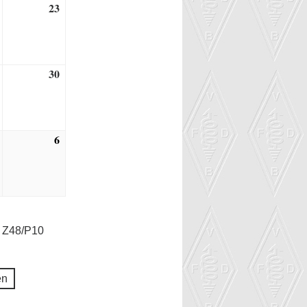
23
22.
23.
Januar
Januar
2022
2022
30
29.
30.
Januar
Januar
2022
2022
6
5.
6.
Februar
Februar
2022
2022
 Z48/P10
en