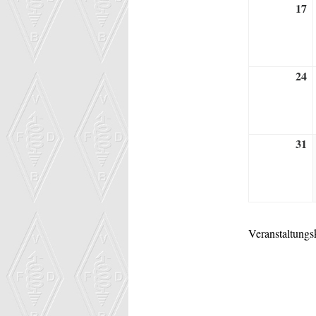
17
1
J
2
24
2
J
2
31
3
J
2
Veranstaltungs