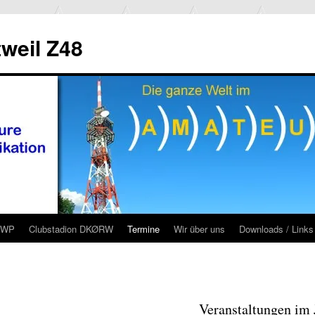
weil Z48
RWP
Clubstadion DKØRW
Termine
Wir über uns
Downloads / Links
Veranstaltungen im