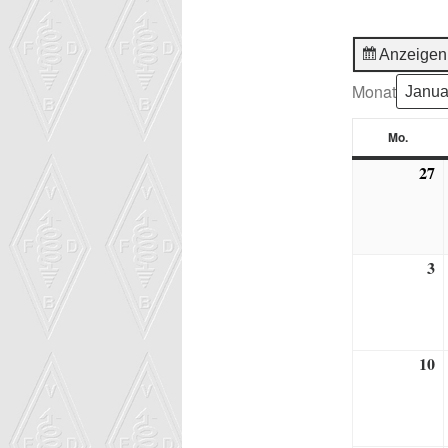
Anzeigen
Monat
Mo.
Monta
27
2
D
2
3
3.
J
2
10
1
J
2