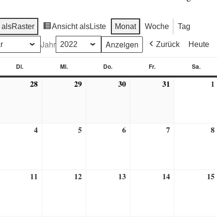
 als
Raster
Ansicht als
Liste
Monat
Woche
Tag
Jahr
Zurück
Heute
Di.
Mi.
Do.
Fr.
Sa.
g
Dienstag
Mittwoch
Donnerstag
Freitag
Sams
28
29
30
31
1
7.
28.
29.
30.
31.
ezember
Dezember
Dezember
Dezember
Dezember
021
2021
2021
2021
2021
4
5
6
7
8
4.
5.
6.
7.
anuar
Januar
Januar
Januar
Januar
022
2022
2022
2022
2022
11
12
13
14
15
0.
11.
12.
13.
14.
anuar
Januar
Januar
Januar
Januar
022
2022
2022
2022
2022