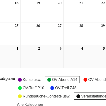
18
19
20
21
22
7.
18.
19.
20.
21.
anuar
Januar
Januar
Januar
Januar
022
2022
2022
2022
2022
25
26
27
28
29
4.
25.
26.
27.
28.
anuar
Januar
Januar
Januar
Januar
022
2022
2022
2022
2022
1
2
3
4
5
1.
1.
2.
3.
4.
anuar
Februar
Februar
Februar
Februar
022
2022
2022
2022
2022
kategorien
Kurse usw.
OV-Abend A14
OV-Abend
OV-Treff P10
OV-Treff Z48
Rundsprüche-Conteste usw.
Veranstaltung
Alle Kategorien