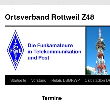
Ortsverband Rottweil Z48
Zum
Startseite
Vorstand
Relais DBØRWP
Clubstadion 
Inhalt
Termine
springen