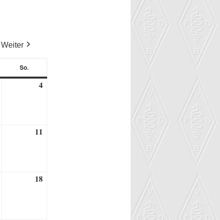
Weiter
So.
tag
Sonntag
4
3.
4.
September
September
2022
2022
11
10.
11.
)
September
September
2022
2022
18
17.
18.
September
September
2022
2022