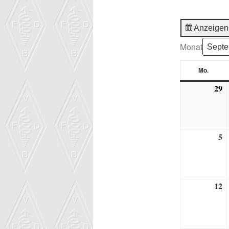
Anzeigen
Monat
Mo.
Monta
29
2
A
2
5
5.
S
2
12
1
S
2