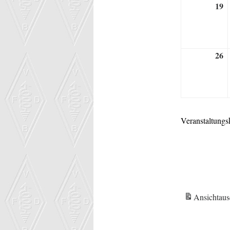
19
1
S
2
26
2
S
2
Veranstaltungs
Ansicht
aus