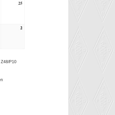
25
24.
25.
)
September
September
2022
2022
2
1.
2.
Oktober
Oktober
2022
2022
 Z48/P10
en