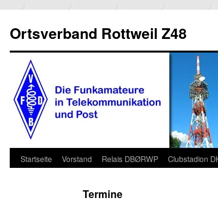
Ortsverband Rottweil Z48
Zum
Startseite
Vorstand
Relais DBØRWP
Clubstadion 
Inhalt
Termine
springen