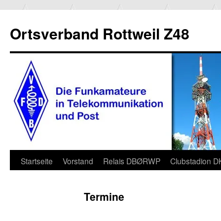
Ortsverband Rottweil Z48
Zum
Startseite
Vorstand
Relais DBØRWP
Clubstadion 
Inhalt
Termine
springen