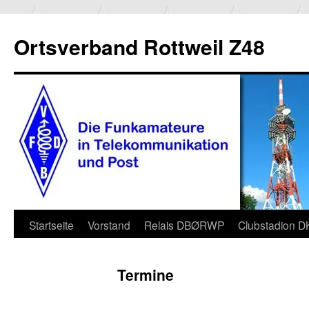
Ortsverband Rottweil Z48
Zum
Startseite
Vorstand
Relais DBØRWP
Clubstadion 
Inhalt
Termine
springen