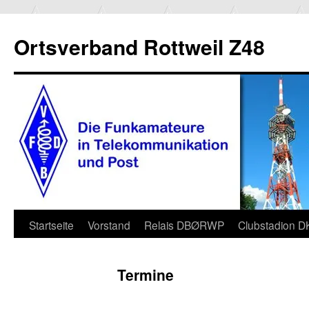
Ortsverband Rottweil Z48
Zum
Startseite
Vorstand
Relais DBØRWP
Clubstadion 
Inhalt
Termine
springen