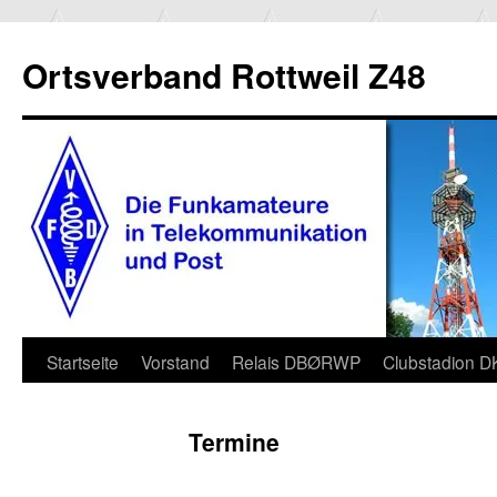
Ortsverband Rottweil Z48
Zum
Startseite
Vorstand
Relais DBØRWP
Clubstadion 
Inhalt
Termine
springen