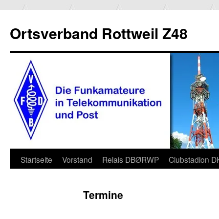
Ortsverband Rottweil Z48
Zum
Startseite
Vorstand
Relais DBØRWP
Clubstadion 
Inhalt
Termine
springen