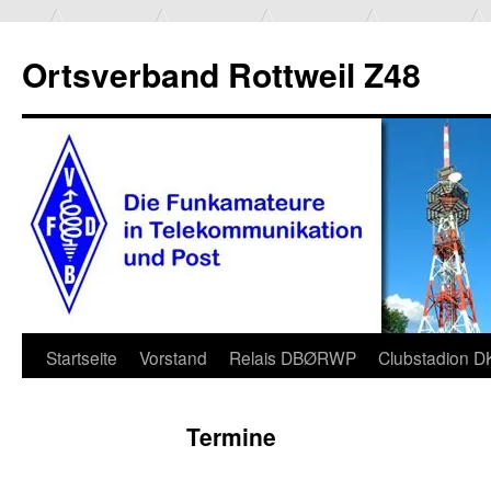
Ortsverband Rottweil Z48
Zum
Startseite
Vorstand
Relais DBØRWP
Clubstadion 
Inhalt
Termine
springen