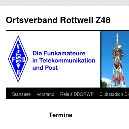
Ortsverband Rottweil Z48
Zum
Startseite
Vorstand
Relais DBØRWP
Clubstadion 
Inhalt
Termine
springen