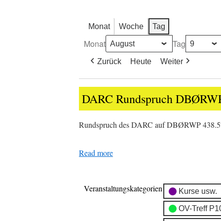
Monat
Woche
Tag
Monat
Tag
Zurück
Heute
Weiter
DARC
DARC Rundspruch DBØRW
Rundspruch
DBØRWP
Rundspruch des DARC auf DBØRWP 438.
Read more
Veranstaltungskategorien
Kurse usw.
OV-Treff P1