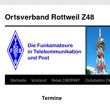
Ortsverband Rottweil Z48
Zum
Startseite
Vorstand
Relais DBØRWP
Clubstadion 
Inhalt
Termine
springen