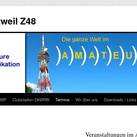
weil Z48
RWP
Clubstadion DKØRW
Termine
Wir über uns
Downloads / Links
Veranstaltungen im 