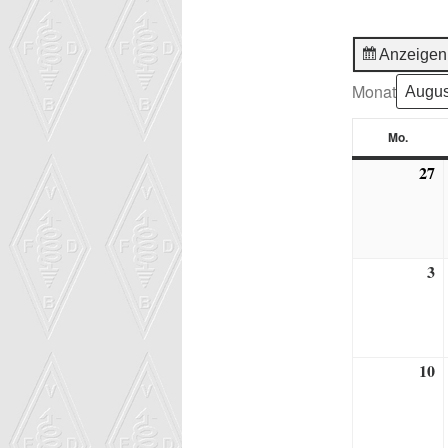
Anzeigen
Monat
Mo.
Monta
27
2
J
2
3
3.
A
2
10
1
A
2