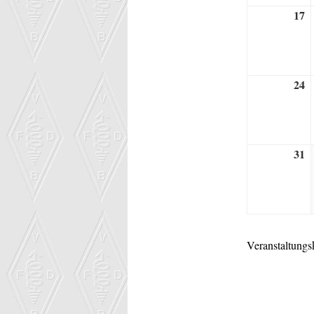
17
1
A
2
24
2
A
2
31
3
A
2
Veranstaltungs