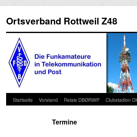
Ortsverband Rottweil Z48
Zum
Startseite
Vorstand
Relais DBØRWP
Clubstadion 
Inhalt
Termine
springen