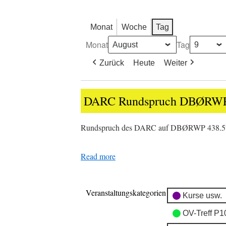
Monat
Woche
Tag
Monat
Tag
Zurück
Heute
Weiter
DARC
DARC Rundspruch DBØRW
Rundspruch
DBØRWP
Rundspruch des DARC auf DBØRWP 438.
Read more
Veranstaltungskategorien
Kurse usw.
OV-Treff P1