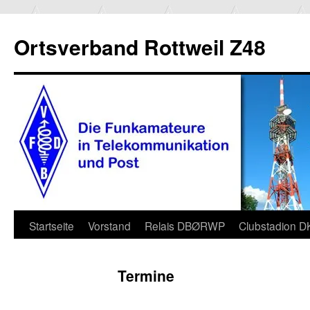
Ortsverband Rottweil Z48
Zum
Startseite
Vorstand
Relais DBØRWP
Clubstadion 
Inhalt
Termine
springen