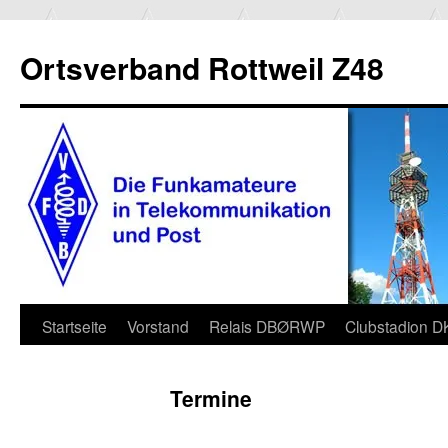
Ortsverband Rottweil Z48
Zum
Startseite
Vorstand
Relais DBØRWP
Clubstadion 
Inhalt
Termine
springen