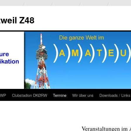
weil Z48
RWP
Clubstadion DKØRW
Termine
Wir über uns
Downloads / Links
Veranstaltungen im 