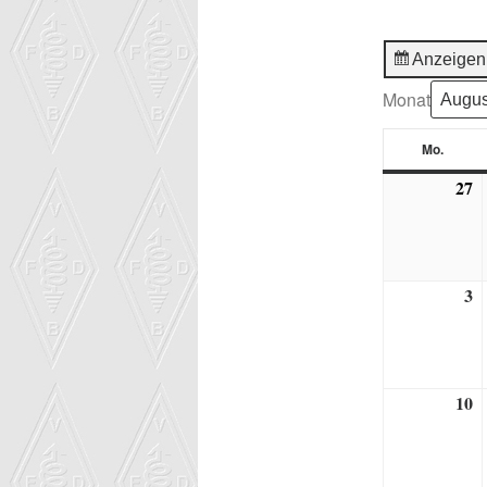
Anzeigen
Monat
Mo.
Monta
27
2
J
2
3
3.
A
2
10
1
A
2