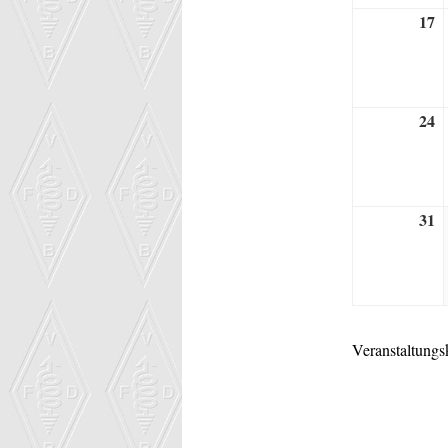
17
1
A
2
24
2
A
2
31
3
A
2
Veranstaltungs