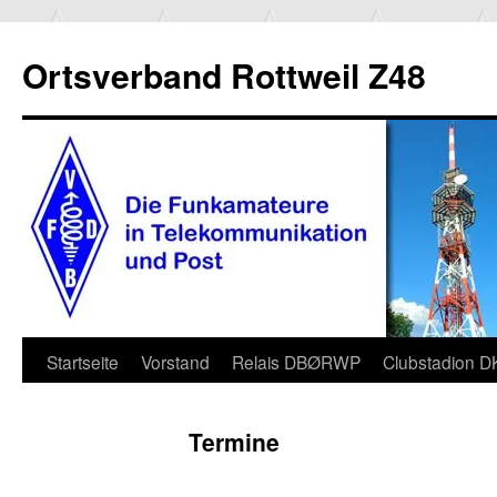
Ortsverband Rottweil Z48
Zum
Startseite
Vorstand
Relais DBØRWP
Clubstadion 
Inhalt
Termine
springen