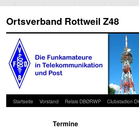
Ortsverband Rottweil Z48
Zum
Startseite
Vorstand
Relais DBØRWP
Clubstadion 
Inhalt
Termine
springen