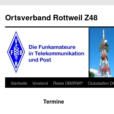
Ortsverband Rottweil Z48
Zum
Startseite
Vorstand
Relais DBØRWP
Clubstadion 
Inhalt
Termine
springen