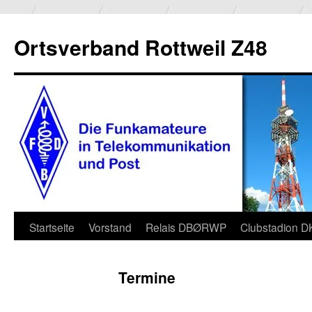
Ortsverband Rottweil Z48
Zum
Startseite
Vorstand
Relais DBØRWP
Clubstadion 
Inhalt
Termine
springen