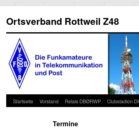
Ortsverband Rottweil Z48
Zum
Startseite
Vorstand
Relais DBØRWP
Clubstadion 
Inhalt
Termine
springen