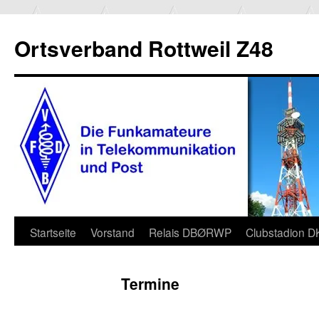
Ortsverband Rottweil Z48
Zum
Startseite
Vorstand
Relais DBØRWP
Clubstadion 
Inhalt
Termine
springen