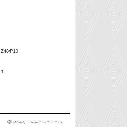
 Z48/P10
en
Mit Stolz präsentiert von WordPress.