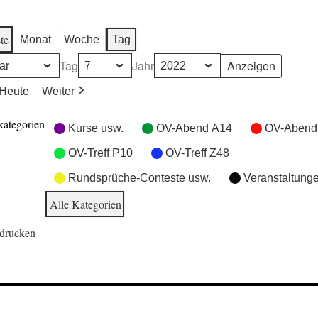
te
Monat
Woche
Tag
Tag
Jahr
Heute
Weiter
kategorien
Kurse usw.
OV-Abend A14
OV-Abend
OV-Treff P10
OV-Treff Z48
Rundsprüche-Conteste usw.
Veranstaltung
Alle Kategorien
drucken