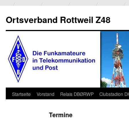
Ortsverband Rottweil Z48
Zum
Startseite
Vorstand
Relais DBØRWP
Clubstadion 
Inhalt
Termine
springen