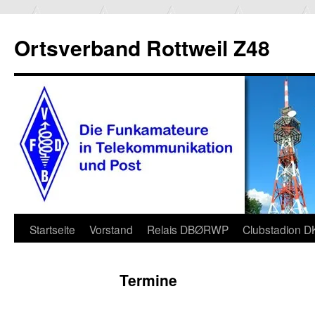
Ortsverband Rottweil Z48
Zum
Startseite
Vorstand
Relais DBØRWP
Clubstadion 
Inhalt
Termine
springen