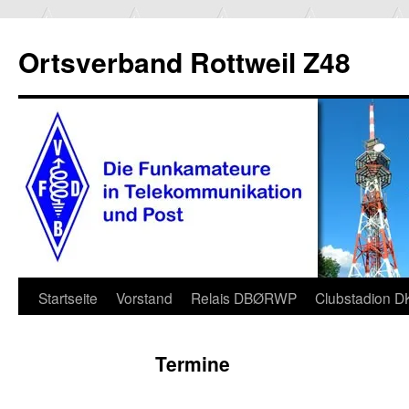
Ortsverband Rottweil Z48
Zum
Startseite
Vorstand
Relais DBØRWP
Clubstadion 
Inhalt
Termine
springen