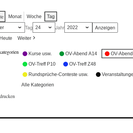
te
Monat
Woche
Tag
Tag
Jahr
Heute
Weiter
kategorien
Kurse usw.
OV-Abend A14
OV-Abend
OV-Treff P10
OV-Treff Z48
Rundsprüche-Conteste usw.
Veranstaltung
Alle Kategorien
drucken