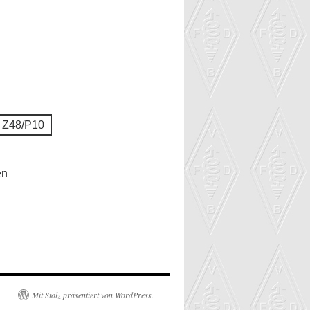
 Z48/P10
en
Mit Stolz präsentiert von WordPress.