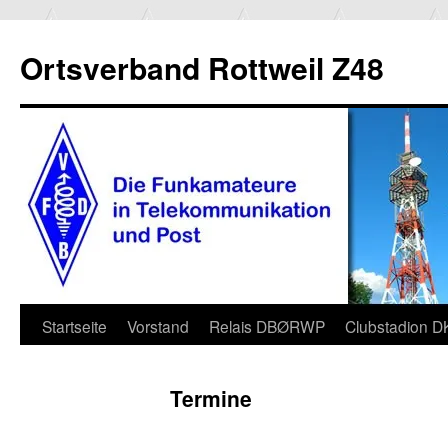
Ortsverband Rottweil Z48
Zum
Startseite
Vorstand
Relais DBØRWP
Clubstadion 
Inhalt
Termine
springen