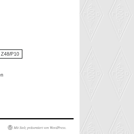
 Z48/P10
en
Mit Stolz präsentiert von WordPress.