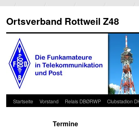
Ortsverband Rottweil Z48
Zum
Startseite
Vorstand
Relais DBØRWP
Clubstadion 
Inhalt
Termine
springen