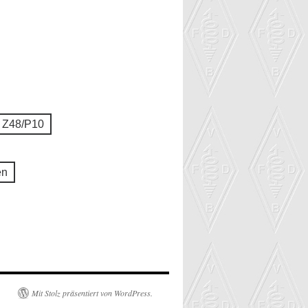
 Z48/P10
en
Mit Stolz präsentiert von WordPress.