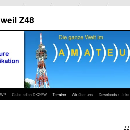
weil Z48
RWP
Clubstadion DKØRW
Termine
Wir über uns
Downloads / Links
22