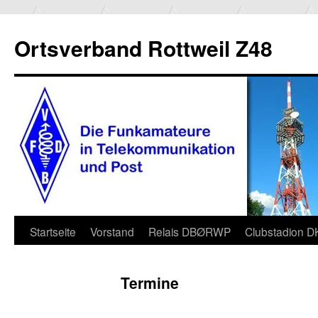
Ortsverband Rottweil Z48
Zum
Startseite
Vorstand
Relais DBØRWP
Clubstadion 
Inhalt
Termine
springen