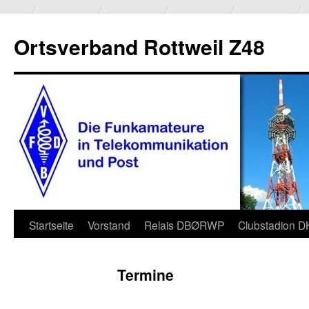
Ortsverband Rottweil Z48
Zum
Startseite
Vorstand
Relais DBØRWP
Clubstadion 
Inhalt
Termine
springen