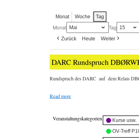
Monat
Woche
Tag
Monat
Tag
Zurück
Heute
Weiter
DARC
DARC Rundspruch DBØRW
Rundspruch
DBØRWP
Rundspruch des DARC auf dem Relais D
Read more
Veranstaltungskategorien
Kurse usw.
OV-Treff P1