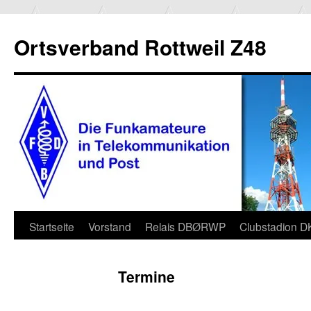
Ortsverband Rottweil Z48
Zum
Startseite
Vorstand
Relais DBØRWP
Clubstadion 
Inhalt
Termine
springen