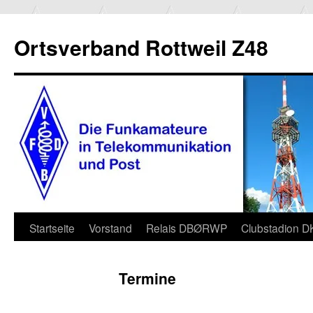
Ortsverband Rottweil Z48
Zum
Startseite
Vorstand
Relais DBØRWP
Clubstadion 
Inhalt
Termine
springen