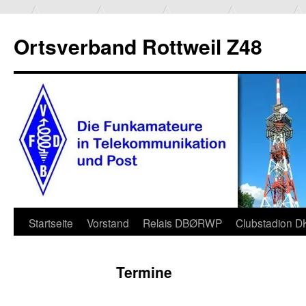
Ortsverband Rottweil Z48
Zum
Startseite
Vorstand
Relais DBØRWP
Clubstadion 
Inhalt
Termine
springen