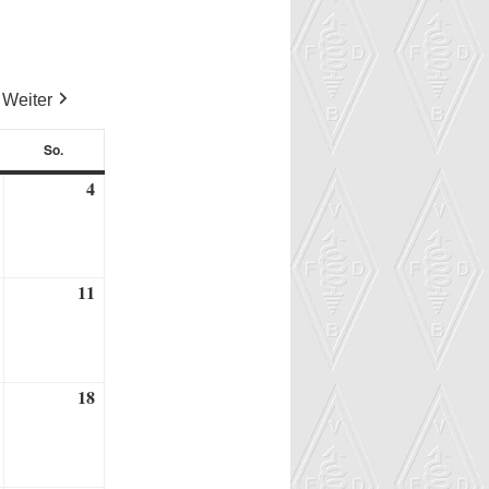
Weiter
So.
tag
Sonntag
4
3.
4.
Oktober
Oktober
2026
2026
11
10.
11.
Oktober
Oktober
2026
2026
18
17.
18.
Oktober
Oktober
2026
2026