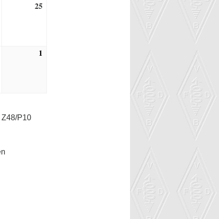
25
24.
25.
Oktober
Oktober
2026
2026
1
31.
1.
Oktober
November
2026
2026
 Z48/P10
en