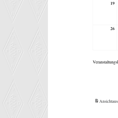
19
1
O
2
26
2
O
2
Veranstaltungs
Ansicht
aus