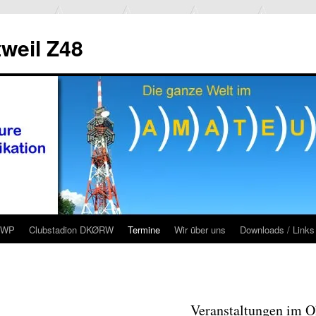
weil Z48
RWP
Clubstadion DKØRW
Termine
Wir über uns
Downloads / Links
Veranstaltungen im O