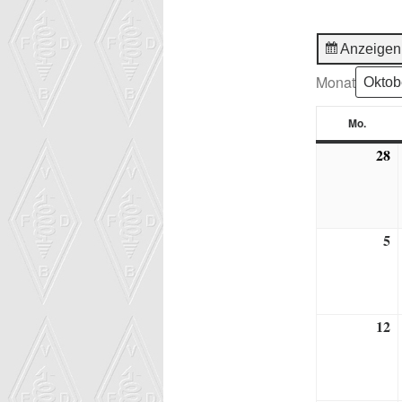
Anzeigen
Monat
Mo.
Monta
28
2
S
2
5
5.
O
2
12
1
O
2