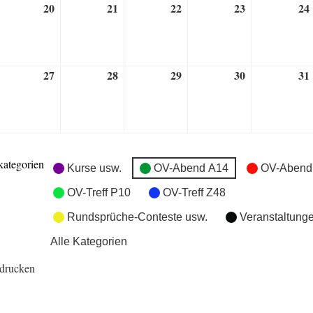
20
21
22
23
24
9.
20.
21.
22.
23.
ktober
Oktober
Oktober
Oktober
Oktober
026
2026
2026
2026
2026
27
28
29
30
31
6.
27.
28.
29.
30.
ktober
Oktober
Oktober
Oktober
Oktober
026
2026
2026
2026
2026
kategorien
Kurse usw.
OV-Abend A14
OV-Abend
OV-Treff P10
OV-Treff Z48
Rundsprüche-Conteste usw.
Veranstaltung
Alle Kategorien
drucken