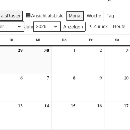
 als
Raster
Ansicht als
Liste
Monat
Woche
Tag
Jahr
Zurück
Heute
Di.
Mi.
Do.
Fr.
Sa.
g
Dienstag
Mittwoch
Donnerstag
Freitag
Sams
29
30
1
2
3
8.
29.
30.
1.
2.
eptember
September
September
Oktober
Oktober
026
2026
2026
2026
2026
6
7
8
9
10
6.
7.
8.
9.
ktober
Oktober
Oktober
Oktober
Oktober
026
2026
2026
2026
2026
13
14
15
16
17
2.
13.
14.
15.
16.
ktober
Oktober
Oktober
Oktober
Oktober
026
2026
2026
2026
2026