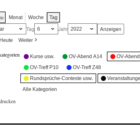
te
Monat
Woche
Tag
Tag
Jahr
Heute
Weiter
kategorien
Kurse usw.
OV-Abend A14
OV-Abend
OV-Treff P10
OV-Treff Z48
Rundsprüche-Conteste usw.
Veranstaltung
Alle Kategorien
drucken