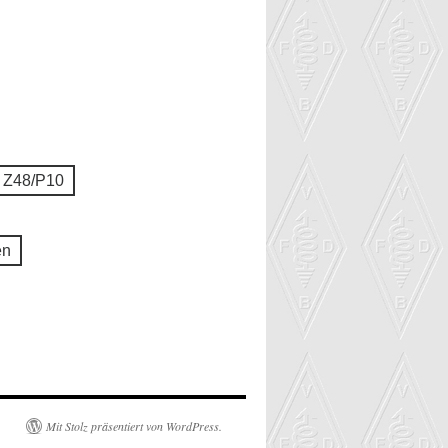
 Z48/P10
en
Mit Stolz präsentiert von WordPress.