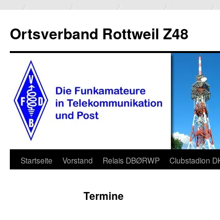
Ortsverband Rottweil Z48
Zum
Startseite
Vorstand
Relais DBØRWP
Clubstadion 
Inhalt
Termine
springen