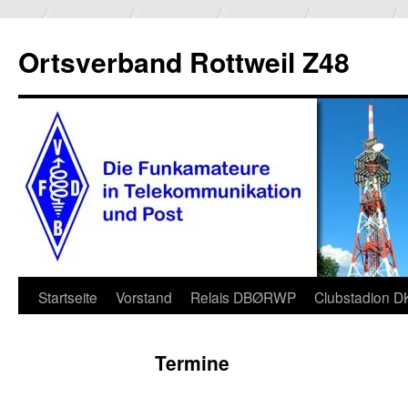
Ortsverband Rottweil Z48
Zum
Startseite
Vorstand
Relais DBØRWP
Clubstadion 
Inhalt
Termine
springen