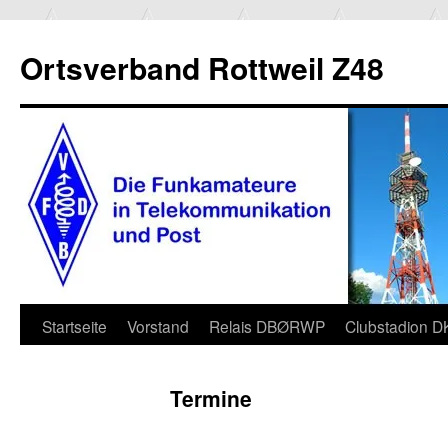
Ortsverband Rottweil Z48
Zum
Startseite
Vorstand
Relais DBØRWP
Clubstadion 
Inhalt
Termine
springen